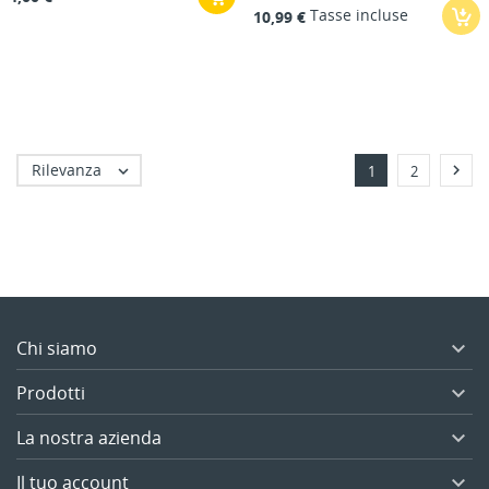
Tasse incluse
10,99 €
Rilevanza


1
2
Chi siamo

Prodotti

La nostra azienda

Il tuo account
