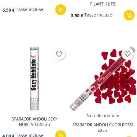
FILANTI 12 PZ
Tasse incluse
6,50 €
Tasse incluse
3,50 €
favorite_border
favorite_border
Non disponibile
SPARACORIANDOLI SEXY
NUBILATO 40 cm
SPARACORIANDOLI CUORI ROSSI
60 cm
Tasse incluse
4,00 €