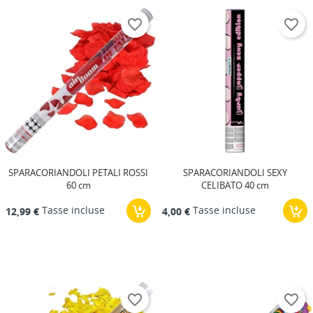
favorite_border
favorite_border
SPARACORIANDOLI PETALI ROSSI
SPARACORIANDOLI SEXY
60 cm
CELIBATO 40 cm
Tasse incluse
Tasse incluse
12,99 €
4,00 €
favorite_border
favorite_border