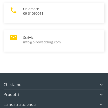

Chiamaci:
09 31090011

Scrivici:
info@pirowedding.com
Chi siamo

Prodotti

La nostra azienda
