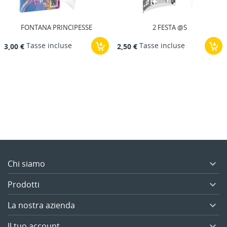
NCIPESSE
2 FESTA @S
FONTANA MAGIA
se
Tasse incluse
Tasse inclu
2,50 €
3,00 €
Chi siamo

Prodotti

La nostra azienda

Il tuo account
