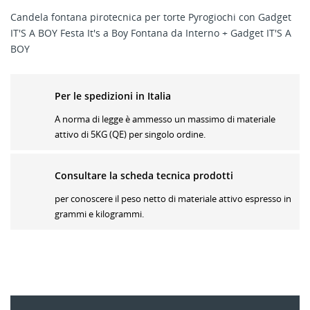
Candela fontana pirotecnica per torte Pyrogiochi con Gadget
IT'S A BOY Festa It's a Boy Fontana da Interno + Gadget IT'S A
BOY
Per le spedizioni in Italia
A norma di legge è ammesso un massimo di materiale
attivo di 5KG (QE) per singolo ordine.
CREA LISTA DEI DESIDERI
ACCEDI
Consultare la scheda tecnica prodotti
per conoscere il peso netto di materiale attivo espresso in
Nome lista dei desideri
Devi avere effettuato l'accesso per salvare dei prodotti
grammi e kilogrammi.
ALLA LISTA DEI DESIDERI
nella tua lista dei desideri.
Crea
add_circle_outline
nuova lista
Accedi
Annulla
Annulla
Crea lista dei desideri