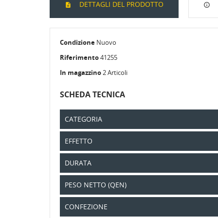
DETTAGLI DEL PRODOTTO
CR
AC
Condizione
Nuovo
Riferimento
41255
No
Dev
AL
In magazzino
2 Articoli
des
SCHEDA TECNICA
CATEGORIA
EFFETTO
DURATA
PESO NETTO (QEN)
CONFEZIONE