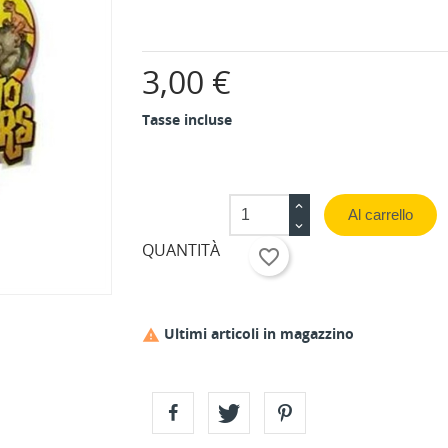
3,00 €
Tasse incluse
Al carrello
QUANTITÀ
favorite_border
Ultimi articoli in magazzino
