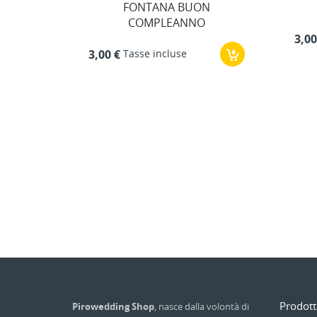
ANA BUON
FONTANA LAUREA
PLEANNO
Tasse incluse
3,00 €
ncluse
Prodott
Pirowedding Shop
, nasce dalla volontà di