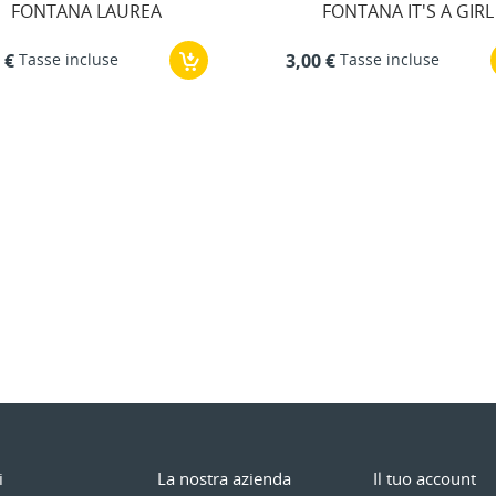
FONTANA IT'S A GIRL
Fontane Magi
Tasse incluse
3,00 €
Tasse incl
3,00 €
i
La nostra azienda
Il tuo account