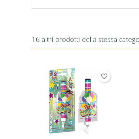
16 altri prodotti della stessa catego
favorite_border
favorite_border