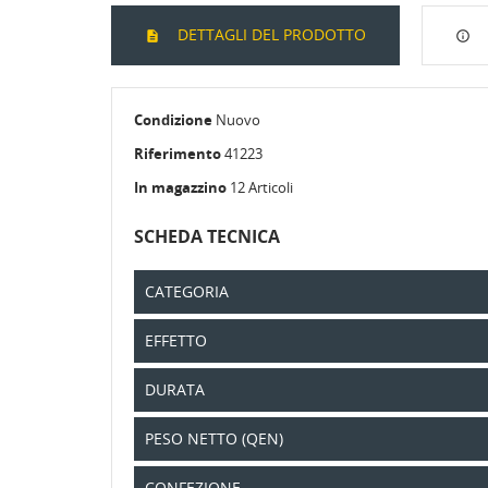
DETTAGLI DEL PRODOTTO
CR
AC
Condizione
Nuovo
Riferimento
41223
No
Dev
AL
des
In magazzino
12 Articoli
SCHEDA TECNICA
CATEGORIA
EFFETTO
DURATA
PESO NETTO (QEN)
CONFEZIONE