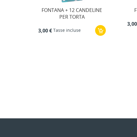
DELINE
FONTANA SEXY PER LUI
F
Tasse incluse
3,00 €
27,