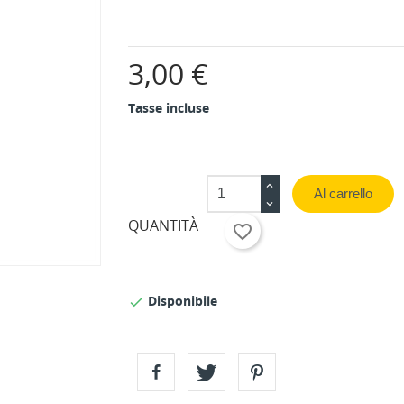
3,00 €
Tasse incluse
Al carrello
QUANTITÀ
favorite_border
Disponibile
