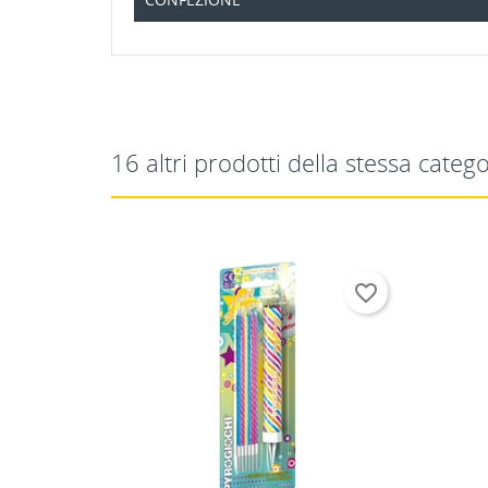
16 altri prodotti della stessa catego
favorite_border
favorite_border